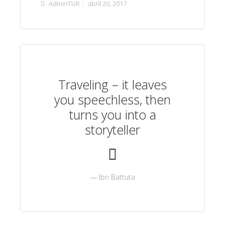
AdminTUR
abril 20, 2017
Traveling – it leaves
you speechless, then
turns you into a
storyteller
Ibn Battuta