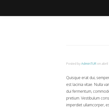
Posted by
AdminTUR
on
abril
Quisque erat dui, semper
est lacinia vitae. Nulla 
dui fermentum, commodo r
pretium. Vestibulum conse
imperdiet ullamcorper, e