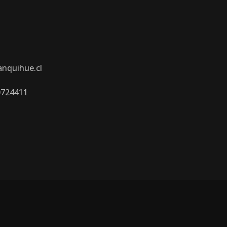
anquihue.cl
0724411