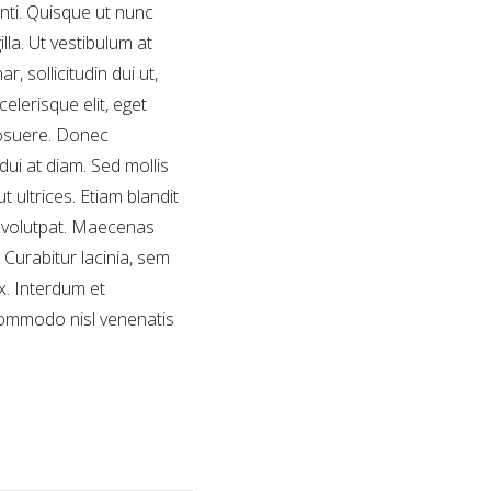
nti. Quisque ut nunc
lla. Ut vestibulum at
 sollicitudin dui ut,
elerisque elit, eget
posuere. Donec
ui at diam. Sed mollis
t ultrices. Etiam blandit
t volutpat. Maecenas
. Curabitur lacinia, sem
x. Interdum et
commodo nisl venenatis