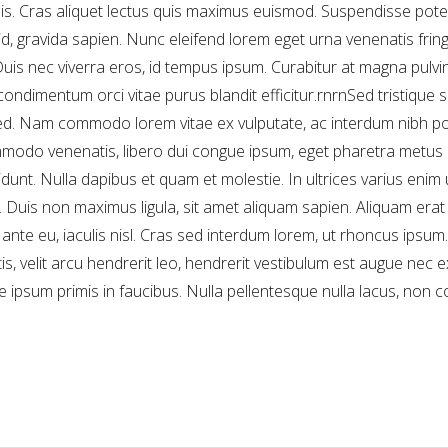
lis. Cras aliquet lectus quis maximus euismod. Suspendisse pote
id, gravida sapien. Nunc eleifend lorem eget urna venenatis fringi
s nec viverra eros, id tempus ipsum. Curabitur at magna pulvinar,
ondimentum orci vitae purus blandit efficitur.rnrnSed tristique sc
ed. Nam commodo lorem vitae ex vulputate, ac interdum nibh 
modo venenatis, libero dui congue ipsum, eget pharetra metus d
dunt. Nulla dapibus et quam et molestie. In ultrices varius enim u
t. Duis non maximus ligula, sit amet aliquam sapien. Aliquam era
et ante eu, iaculis nisl. Cras sed interdum lorem, ut rhoncus ipsum
s, velit arcu hendrerit leo, hendrerit vestibulum est augue nec e
ipsum primis in faucibus. Nulla pellentesque nulla lacus, non 