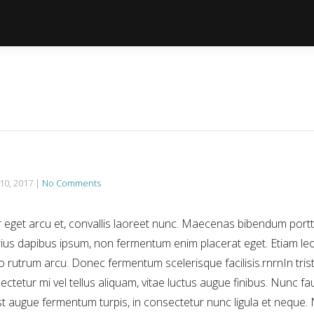
 10, 2017
|
No Comments
 eget arcu et, convallis laoreet nunc. Maecenas bibendum portti
varius dapibus ipsum, non fermentum enim placerat eget. Etiam leo
utrum arcu. Donec fermentum scelerisque facilisis.rnrnIn trist
ctetur mi vel tellus aliquam, vitae luctus augue finibus. Nunc fa
st augue fermentum turpis, in consectetur nunc ligula et neque