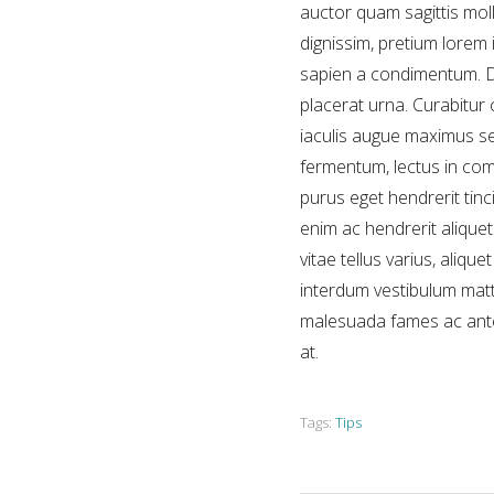
auctor quam sagittis mol
dignissim, pretium lorem 
sapien a condimentum. Dui
placerat urna. Curabitur c
iaculis augue maximus s
fermentum, lectus in com
purus eget hendrerit tinci
enim ac hendrerit alique
vitae tellus varius, aliqu
interdum vestibulum matti
malesuada fames ac ante 
at.
Tags:
Tips