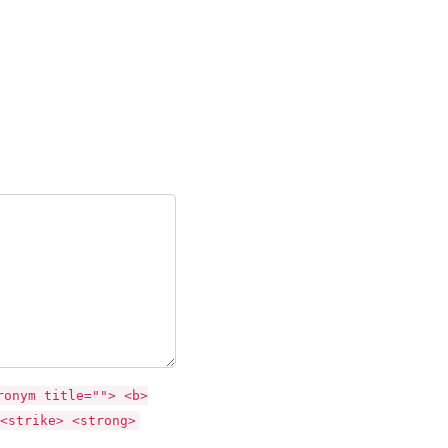
ronym title=""> <b>
<strike> <strong>