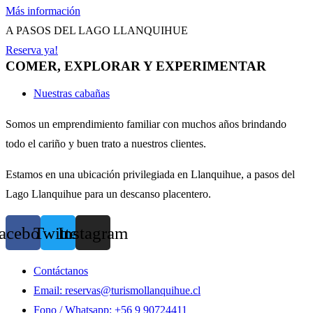
Más información
A PASOS DEL LAGO LLANQUIHUE
Reserva ya!
COMER, EXPLORAR Y EXPERIMENTAR
Nuestras cabañas
Somos un emprendimiento familiar con muchos años brindando
todo el cariño y buen trato a nuestros clientes.
Estamos en una ubicación privilegiada en Llanquihue, a pasos del
Lago Llanquihue para un descanso placentero.
acebook
Twitter
Instagram
Contáctanos
Email: reservas@turismollanquihue.cl
Fono / Whatsapp: +56 9 90724411