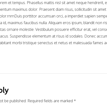
lorem et tempus. Phasellus mattis nisl sit amet neque hendrerit, e
mentum maximus dolor. Praesent diam risus, sollicitudin sit amet 
lor.rnrnDuis porttitor accumsan orci, a imperdiet sapien semper
la id, maximus faucibus nulla. Aliquam eros ipsum, blandit non ri
tas ornare molestie. Vestibulum posuere efficitur erat, vel con
ur lacus. Suspendisse elementum at risus id sodales. Donec acc
abitant morbi tristique senectus et netus et malesuada fames ac
ply
not be published. Required fields are marked *