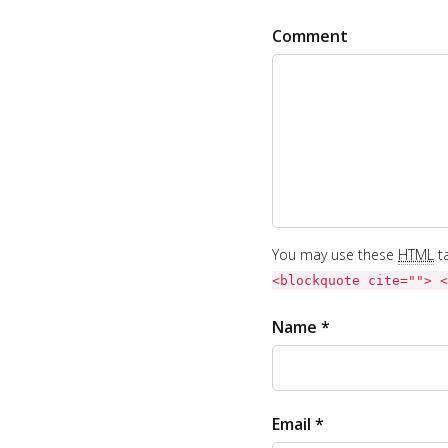
Comment
You may use these
HTML
ta
<blockquote cite=""> <
Name *
Email *