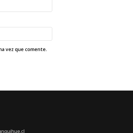
ima vez que comente.
anquihue.cl