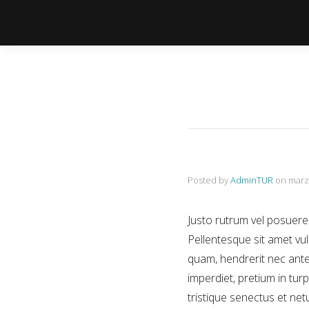
Posted by
AdminTUR
on
marz
Justo rutrum vel posuere s
Pellentesque sit amet vul
quam, hendrerit nec ante
imperdiet, pretium in tur
tristique senectus et net