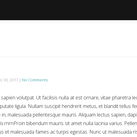
o 30, 2017
|
No Comments
apien volutpat. Ut facilisis nulla at est ornare, vitae pharetra le
putate ligula. Nullam suscipit hendrerit metus, et blandit tellus
 in, malesuada pellentesque mauris. Aliquam lectus sapien, dap
pis.rnrnProin bibendum mauris sit amet nulla lacinia varius. Pell
us et malesuada fames ac turpis egestas. Nunc ut malesuada risus