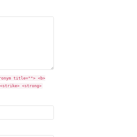
ronym title=""> <b>
<strike> <strong>