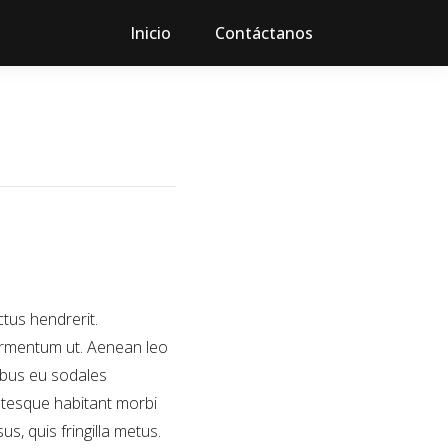
Inicio
Contáctanos
ctus hendrerit.
 fermentum ut. Aenean leo
ibus eu sodales
entesque habitant morbi
, quis fringilla metus.