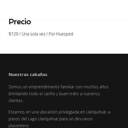
Precio
$
129
/ Una sola vez / Por Huesped
Nuestras cabañas
Somos un emprendimiento familiar con muchos años
brindando todo el cariño y buen trato a nuestros
clientes.
Estamos en una ubicación privilegiada en Llanquihue, a
pasos del Lago Llanquihue para un descanso
placentero.