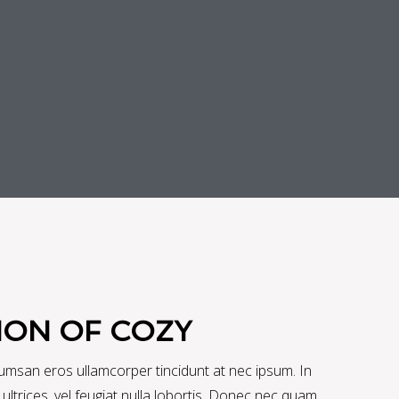
ION OF COZY
umsan eros ullamcorper tincidunt at nec ipsum. In
n ultrices, vel feugiat nulla lobortis. Donec nec quam