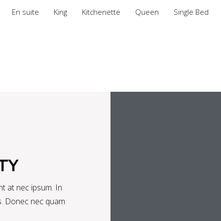
En suite
King
Kitchenette
Queen
Single Bed
TY
t at nec ipsum. In
rtis. Donec nec quam