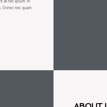
t at nec ipsum. In
rtis. Donec nec quam
ABOUT 