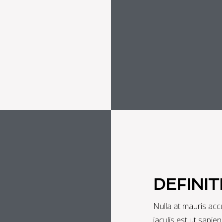
DEFINIT
Nulla at mauris acc
iaculis est ut sapie