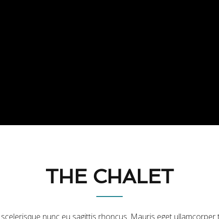
THE CHALET
 scelerisque nunc eu sagittis rhoncus. Mauris eget ullamcorper t