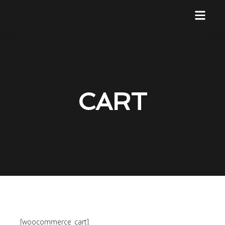
CART
[woocommerce_cart]